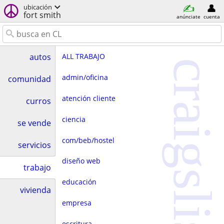
ubicación
fort smith
anúnciate
cuenta
ALL TRABAJO
autos
craigslist
admin/oficina
comunidad
atención cliente
curros
ciencia
se vende
com/beb/hostel
servicios
diseño web
trabajo
educación
vivienda
empresa
escritura